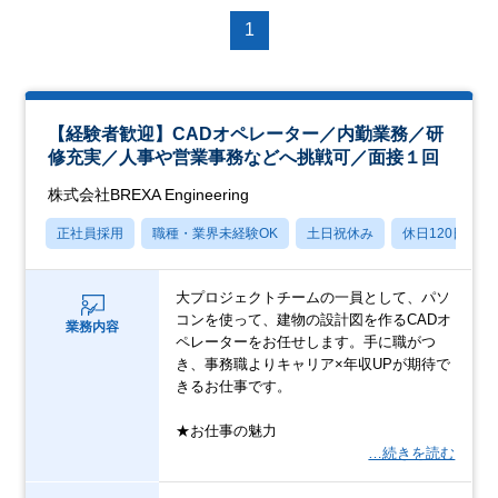
1
【経験者歓迎】CADオペレーター／内勤業務／研
修充実／人事や営業事務などへ挑戦可／面接１回
株式会社BREXA Engineering
正社員採用
職種・業界未経験OK
土日祝休み
休日120日以上
大プロジェクトチームの一員として、パソ
コンを使って、建物の設計図を作るCADオ
業務内容
ペレーターをお任せします。手に職がつ
き、事務職よりキャリア×年収UPが期待で
きるお仕事です。
★お仕事の魅力
…続きを読む