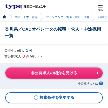
MENU
建築・土木・設備
プランニング・測量・設計・積算
CAD
香川県／CADオペレータの転職・求人・中途採用
一覧
1
公開中の求人
件
0
非公開求人
件がヒット
非公開求人の紹介を受ける
非公開求人とは
検索条件を変更する