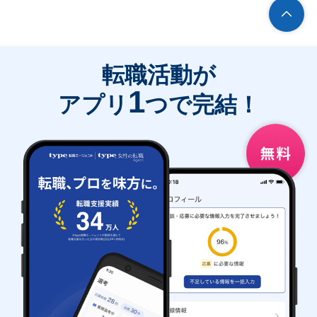
転職活動が
1
アプリ
つで完結！