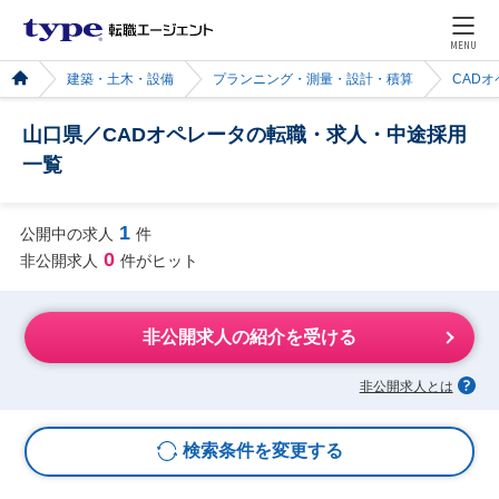
MENU
建築・土木・設備
プランニング・測量・設計・積算
CAD
山口県／CADオペレータの転職・求人・中途採用
一覧
1
公開中の求人
件
0
非公開求人
件がヒット
非公開求人の紹介を受ける
非公開求人とは
検索条件を変更する