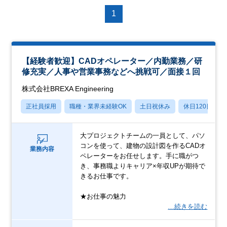
1
【経験者歓迎】CADオペレーター／内勤業務／研
修充実／人事や営業事務などへ挑戦可／面接１回
株式会社BREXA Engineering
正社員採用
職種・業界未経験OK
土日祝休み
休日120日以上
大プロジェクトチームの一員として、パソ
コンを使って、建物の設計図を作るCADオ
業務内容
ペレーターをお任せします。手に職がつ
き、事務職よりキャリア×年収UPが期待で
きるお仕事です。
★お仕事の魅力
…続きを読む