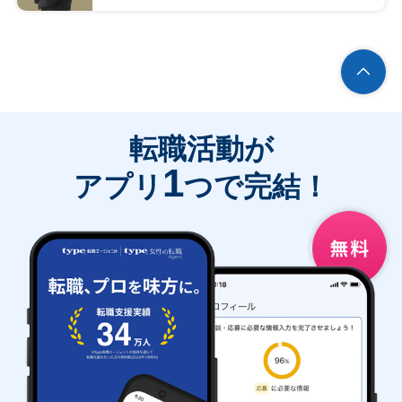
転職活動が
1
アプリ
つで完結！