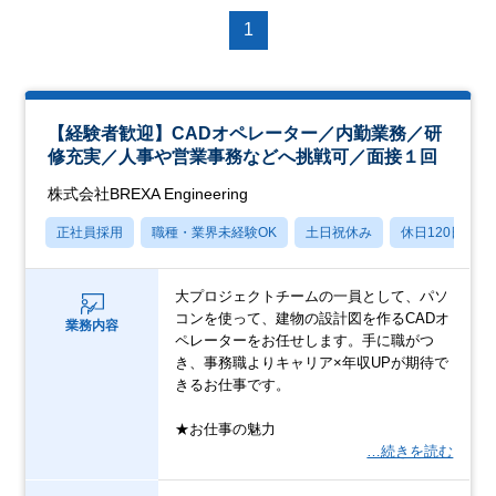
1
【経験者歓迎】CADオペレーター／内勤業務／研
修充実／人事や営業事務などへ挑戦可／面接１回
株式会社BREXA Engineering
正社員採用
職種・業界未経験OK
土日祝休み
休日120日以上
大プロジェクトチームの一員として、パソ
コンを使って、建物の設計図を作るCADオ
業務内容
ペレーターをお任せします。手に職がつ
き、事務職よりキャリア×年収UPが期待で
きるお仕事です。
★お仕事の魅力
…続きを読む