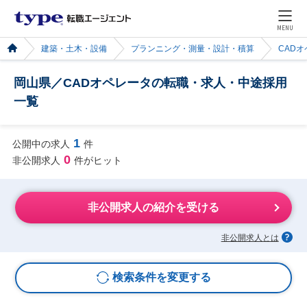
MENU
建築・土木・設備
プランニング・測量・設計・積算
CAD
岡山県／CADオペレータの転職・求人・中途採用
一覧
1
公開中の求人
件
0
非公開求人
件がヒット
非公開求人の紹介を受ける
非公開求人とは
検索条件を変更する