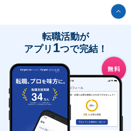
転職活動が
1
アプリ
つで完結！