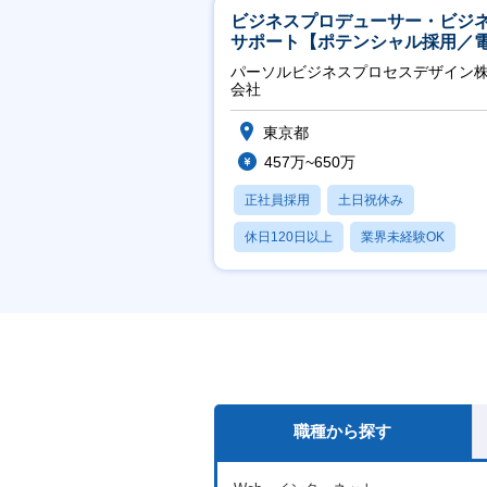
ビジネスプロデューサー・ビジ
サポート【ポテンシャル採用／
力・ガス等の民間向けプロジェ
パーソルビジネスプロセスデザイン
推進】
会社
東京都
457万~650万
正社員採用
土日祝休み
休日120日以上
業界未経験OK
産休・育休あり
職種から探す