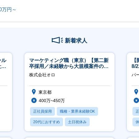
00万円～
新着求人
ール
マーケティング職（東京）【第二新
【
社サ
卒採用／未経験から大規模案件のマ
8
ーケティングが経験できる／研修充
株式会社オロ
パ
実】
東京都
400万~450万
正社員採用
職種・業界未経験OK
20代におすすめ
土日祝休み
休
休日120日以上