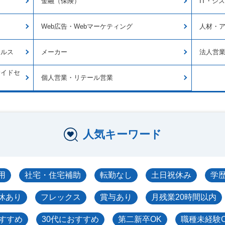
金融（保険）
IT・シ
Web広告・Webマーケティング
人材・
ールス
メーカー
法人営
サイドセ
個人営業・リテール営業
人気キーワード
用
社宅・住宅補助
転勤なし
土日祝休み
学
休あり
フレックス
賞与あり
月残業20時間以内
おすすめ
30代におすすめ
第二新卒OK
職種未経験