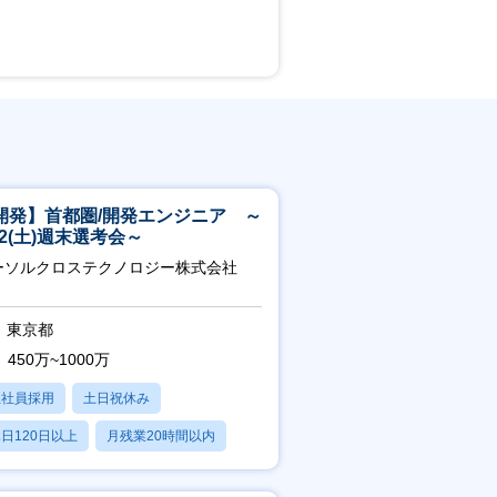
開発】首都圏/開発エンジニア ～
/22(土)週末選考会～
ーソルクロステクノロジー株式会社
東京都
450万~1000万
正社員採用
土日祝休み
日120日以上
月残業20時間以内
賞与あり