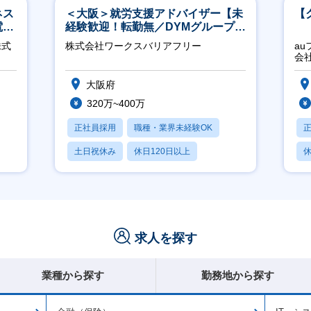
ネス
＜大阪＞就労支援アドバイザー【未
【
電
経験歓迎！転勤無／DYMグループ／
クト
ホスピタリティ高い方歓迎／土日
株式
株式会社ワークスバリアフリー
a
祝】
会
大阪府
320万~400万
正社員採用
職種・業界未経験OK
土日祝休み
休日120日以上
休
産休・育休あり
求人を探す
業種から探す
勤務地から探す