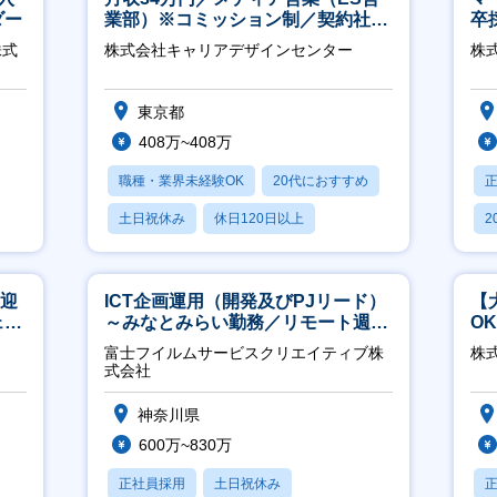
ダー
業部）※コミッション制／契約社員
卒
※4年目以降無期化
ー
株式
株式会社キャリアデザインセンター
株
実
東京都
408万~408万
職種・業界未経験OK
20代におすすめ
土日祝休み
休日120日以上
2
産休・育休あり
休
歓迎
ICT企画運用（開発及びPJリード）
【
ェン
～みなとみらい勤務／リモート週
O
】
2OK／業務改善～
万
富士フイルムサービスクリエイティブ株
株式
式会社
神奈川県
600万~830万
正社員採用
土日祝休み