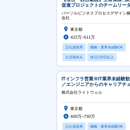
促進プロジェクトのチームリー
パーソルビジネスプロセスデザイン
会社
東京都
422万~511万
正社員採用
職種・業界未経験OK
土日祝休み
休日120日以上
産休・育休あり
ITインフラ営業※IT業界未経験
／エンジニアからのキャリアチ
ジ可※【週3～4日リモート可能
株式会社ライトウェル
東京都
600万~730万
正社員採用
職種・業界未経験OK