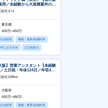
採用／未経験から大規模案件のマ
ケティングが経験できる／研修充
式会社オロ
】
東京都
400万~450万
正社員採用
職種・業界未経験OK
0代におすすめ
土日祝休み
日120日以上
大阪】営業アシスタント【未経験
K／土日祝・年休124日／年収400
～／転勤なし】
会社JoBins
大阪府
400万~480万
正社員採用
職種・業界未経験OK