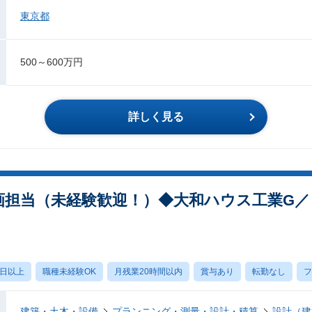
東京都
500～600万円
詳しく見る
企画担当（未経験歓迎！）◆大和ハウス工業G
0日以上
職種未経験OK
月残業20時間以内
賞与あり
転勤なし
フ
建築・土木・設備
プランニング・測量・設計・積算
設計（建