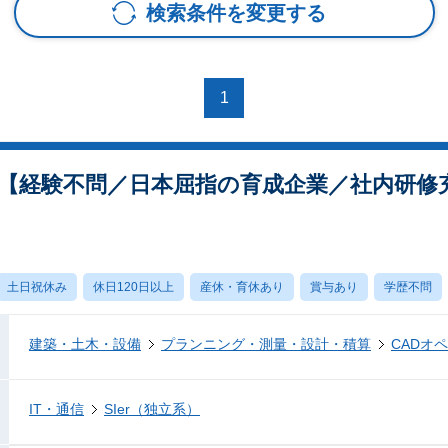
検索条件を変更する
1
【経験不問／日本屈指の育成企業／社内研修
土日祝休み
休日120日以上
産休・育休あり
賞与あり
学歴不問
建築・土木・設備
プランニング・測量・設計・積算
CADオ
IT・通信
SIer（独立系）