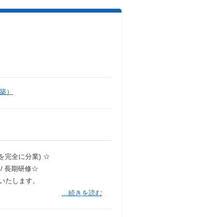
築）
を完全に分業) ☆
/ ⻑期研修☆
いたします。
…続きを読む