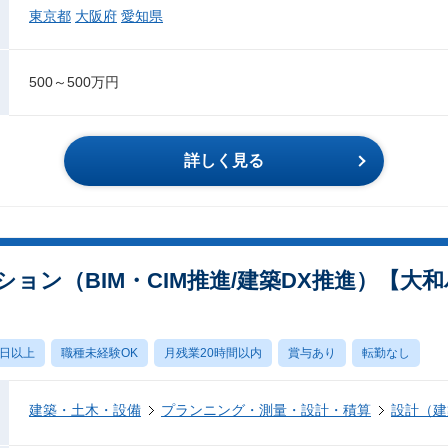
東京都
大阪府
愛知県
500～500万円
詳しく見る
ョン（BIM・CIM推進/建築DX推進）【大
0日以上
職種未経験OK
月残業20時間以内
賞与あり
転勤なし
建築・土木・設備
プランニング・測量・設計・積算
設計（建