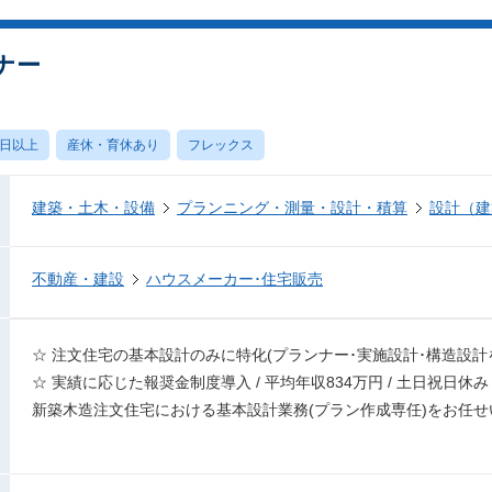
ナー
0日以上
産休・育休あり
フレックス
建築・土木・設備
プランニング・測量・設計・積算
設計（建
不動産・建設
ハウスメーカー･住宅販売
☆ 注⽂住宅の基本設計のみに特化(プランナー･実施設計･構造設計
☆ 実績に応じた報奨⾦制度導⼊ / 平均年収834万円 / ⼟⽇祝⽇休み 
新築⽊造注⽂住宅における基本設計業務(プラン作成専任)をお任せ