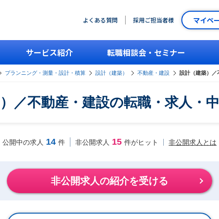
マイペ
よくある質問
採用ご担当者様
サービス紹介
転職相談会・セミナー
プランニング・測量・設計・積算
設計（建築）
不動産・建設
設計（建築）／
）／不動産・建設の転職・求人・
14
15
非公開求人とは
公開中の求人
件
非公開求人
件がヒット
非公開求人の紹介を受ける