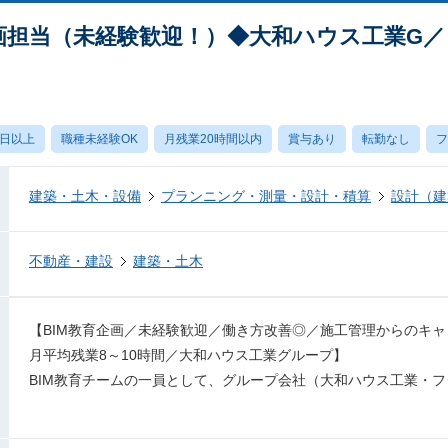
企画担当（未経験歓迎！）◆大和ハウス工業G
0日以上
職種未経験OK
月残業20時間以内
賞与あり
転勤なし
フ
建築・土木・設備
プランニング・測量・設計・積算
設計（建
不動産・建設
建築・土木
【BIM教育企画／未経験歓迎／働き方改善◎／施工管理からのキ
月平均残業8～10時間／大和ハウス工業グループ】
BIM教育チームの一員として、グループ会社（大和ハウス工業・