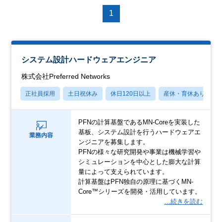
1
システム設計ハードウェアエンジニア
株式会社Preferred Networks
正社員採用
土日祝休み
休日120日以上
産休・育休あり
PFNの計算基盤であるMN-Coreを実装した
基板、システム設計を行うハードウェアエ
業務内容
ンジニアを募集します。
PFNの様々な研究開発や事業は機械学習や
シミュレーションを中心とした膨大な計算
量によって支えられています。
計算基盤はPFN独自の原理に基づくMN-
Core™シリーズを開発・活用しています。
…続きを読む