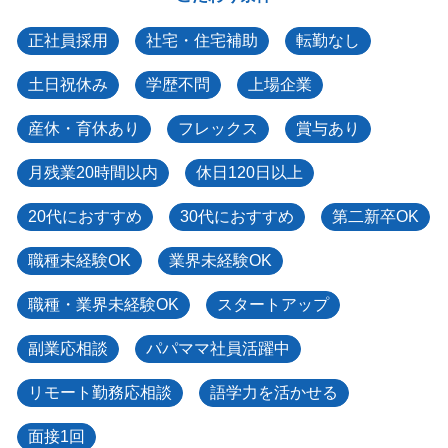
正社員採用
社宅・住宅補助
転勤なし
土日祝休み
学歴不問
上場企業
産休・育休あり
フレックス
賞与あり
月残業20時間以内
休日120日以上
20代におすすめ
30代におすすめ
第二新卒OK
職種未経験OK
業界未経験OK
職種・業界未経験OK
スタートアップ
副業応相談
パパママ社員活躍中
リモート勤務応相談
語学力を活かせる
面接1回