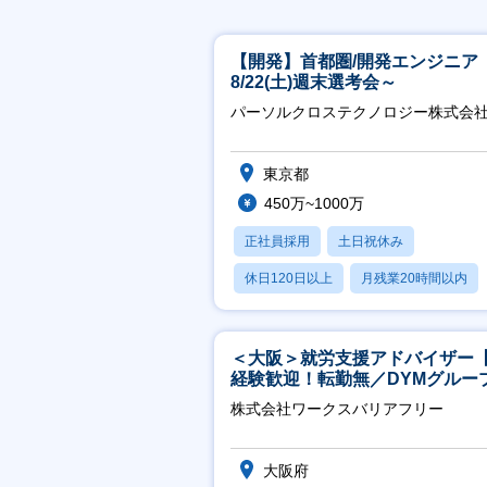
【開発】首都圏/開発エンジニア
8/22(土)週末選考会～
パーソルクロステクノロジー株式会
東京都
450万~1000万
正社員採用
土日祝休み
休日120日以上
月残業20時間以内
賞与あり
＜大阪＞就労支援アドバイザー
経験歓迎！転勤無／DYMグルー
ホスピタリティ高い方歓迎／土
株式会社ワークスバリアフリー
祝】
大阪府