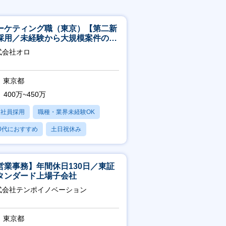
ーケティング職（東京）【第二新
採用／未経験から大規模案件のマ
ケティングが経験できる／研修充
式会社オロ
】
東京都
400万~450万
正社員採用
職種・業界未経験OK
0代におすすめ
土日祝休み
日120日以上
営業事務】年間休日130日／東証
タンダード上場子会社
式会社テンポイノベーション
東京都