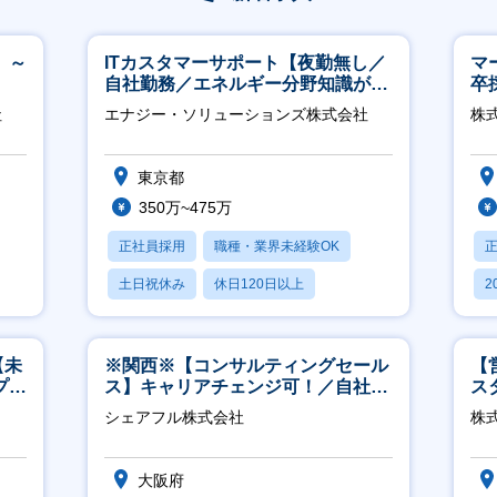
 ～
ITカスタマーサポート【夜勤無し／
マ
自社勤務／エネルギー分野知識が身
卒
につきます】
ー
社
エナジー・ソリューションズ株式会社
株
実
東京都
350万~475万
正社員採用
職種・業界未経験OK
土日祝休み
休日120日以上
2
産休・育休あり
休
【未
※関西※【コンサルティングセール
【
プ／
ス】キャリアチェンジ可！／自社サ
ス
日
ービス『シェアフル』の営業
シェアフル株式会社
株
大阪府