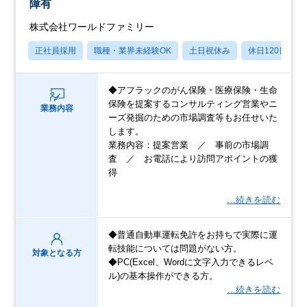
障有
株式会社ワールドファミリー
正社員採用
職種・業界未経験OK
土日祝休み
休日120日以上
◆アフラックのがん保険・医療保険・生命
保険を提案するコンサルティング営業やニ
業務内容
ーズ発掘のための市場調査等もお任せいた
します。
業務内容：提案営業 ／ 事前の市場調
査 ／ お電話により訪問アポイントの獲
得
…続きを読む
◆普通自動車運転免許をお持ちで実際に運
転技能については問題がない方。
対象となる方
◆PC(Excel、Wordに文字入力できるレベ
ル)の基本操作ができる方。
…続きを読む