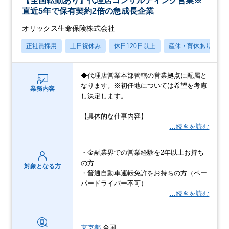
【全国転勤あり】代理店コンサルティング営業※
直近5年で保有契約2倍の急成長企業
オリックス生命保険株式会社
正社員採用
土日祝休み
休日120日以上
産休・育休あり
◆代理店営業本部管轄の営業拠点に配属と
なります。※初任地については希望を考慮
業務内容
し決定します。
【具体的な仕事内容】
…続きを読む
・金融業界での営業経験を2年以上お持ち
の方
対象となる方
・普通自動車運転免許をお持ちの方（ペー
パードライバー不可）
…続きを読む
東京都
全国