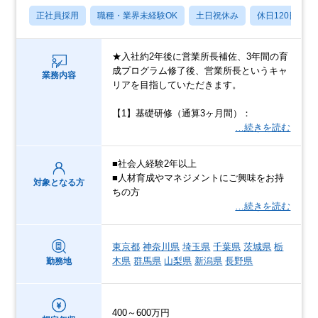
正社員採用
職種・業界未経験OK
土日祝休み
休日120日以上
★入社約2年後に営業所長補佐、3年間の育
成プログラム修了後、営業所長というキャ
業務内容
リアを目指していただきます。
【1】基礎研修（通算3ヶ月間）：
…続きを読む
■社会人経験2年以上
■人材育成やマネジメントにご興味をお持
対象となる方
ちの方
…続きを読む
東京都
神奈川県
埼玉県
千葉県
茨城県
栃
木県
群馬県
山梨県
新潟県
長野県
勤務地
400～600万円