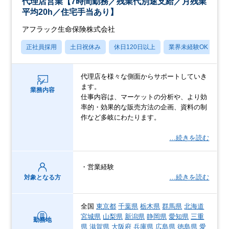
代理店営業【7時間勤務／残業代別途支給／月残業
平均20h／住宅手当あり】
アフラック生命保険株式会社
正社員採用
土日祝休み
休日120日以上
業界未経験OK
産
代理店を様々な側面からサポートしていき
ます。
業務内容
仕事内容は、マーケットの分析や、より効
率的・効果的な販売方法の企画、資料の制
作など多岐にわたります。
…続きを読む
・営業経験
…続きを読む
対象となる方
全国
東京都
千葉県
栃木県
群馬県
北海道
宮城県
山梨県
新潟県
静岡県
愛知県
三重
勤務地
県
滋賀県
大阪府
兵庫県
広島県
徳島県
愛