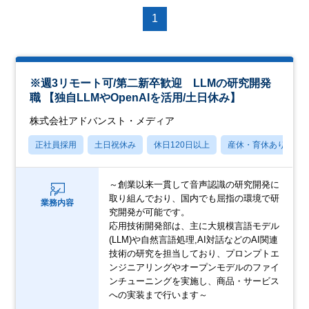
1
※週3リモート可/第二新卒歓迎 LLMの研究開発
職 【独自LLMやOpenAIを活用/土日休み】
株式会社アドバンスト・メディア
正社員採用
土日祝休み
休日120日以上
産休・育休あり
～創業以来一貫して音声認識の研究開発に
取り組んでおり、国内でも屈指の環境で研
業務内容
究開発が可能です。
応用技術開発部は、主に大規模言語モデル
(LLM)や自然言語処理,AI対話などのAI関連
技術の研究を担当しており、プロンプトエ
ンジニアリングやオープンモデルのファイ
ンチューニングを実施し、商品・サービス
への実装まで行います～