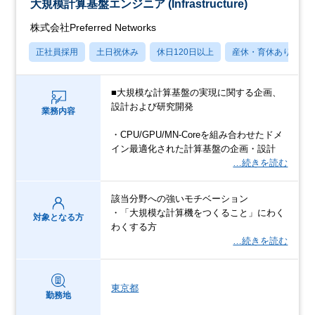
大規模計算基盤エンジニア (Infrastructure)
株式会社Preferred Networks
正社員採用
土日祝休み
休日120日以上
産休・育休あり
■大規模な計算基盤の実現に関する企画、
設計および研究開発
業務内容
・CPU/GPU/MN-Coreを組み合わせたドメ
イン最適化された計算基盤の企画・設計
…続きを読む
該当分野への強いモチベーション
・「大規模な計算機をつくること」にわく
対象となる方
わくする方
…続きを読む
東京都
勤務地