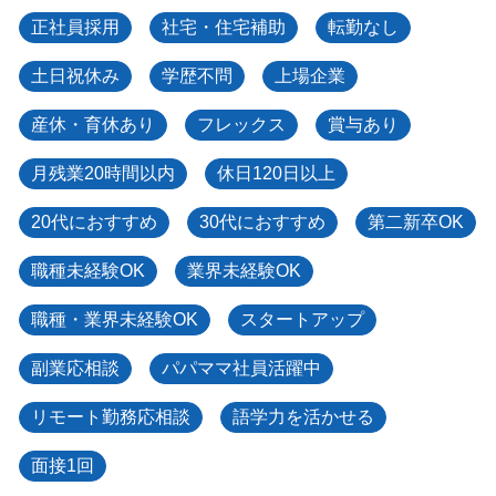
正社員採用
社宅・住宅補助
転勤なし
土日祝休み
学歴不問
上場企業
産休・育休あり
フレックス
賞与あり
月残業20時間以内
休日120日以上
20代におすすめ
30代におすすめ
第二新卒OK
職種未経験OK
業界未経験OK
職種・業界未経験OK
スタートアップ
副業応相談
パパママ社員活躍中
リモート勤務応相談
語学力を活かせる
面接1回