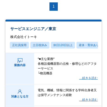
1
サービスエンジニア／東京
株式会社イトーキ
正社員採用
土日祝休み
休日120日以上
産休・育休あり
*■主な業務*
各種設備機器類の点検・修理などのアフタ
業務内容
ーサービス
└物流機器
…続きを読む
電気、機械、情報に関係する学科出身者又
は保守メンテナンス経験
対象となる方
…続きを読む