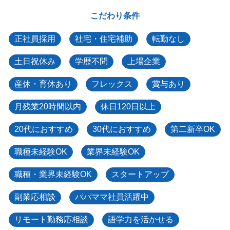
こだわり条件
正社員採用
社宅・住宅補助
転勤なし
土日祝休み
学歴不問
上場企業
産休・育休あり
フレックス
賞与あり
月残業20時間以内
休日120日以上
20代におすすめ
30代におすすめ
第二新卒OK
職種未経験OK
業界未経験OK
職種・業界未経験OK
スタートアップ
副業応相談
パパママ社員活躍中
リモート勤務応相談
語学力を活かせる