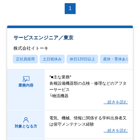
1
サービスエンジニア／東京
株式会社イトーキ
正社員採用
土日祝休み
休日120日以上
産休・育休あり
*■主な業務*
各種設備機器類の点検・修理などのアフタ
業務内容
ーサービス
└物流機器
…続きを読む
電気、機械、情報に関係する学科出身者又
は保守メンテナンス経験
対象となる方
…続きを読む