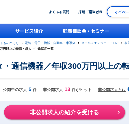
マイペ
よくある質問
採用ご担当者様
サービス紹介
転職相談会・セミナー
ントものづくり
電気・電子・機械・自動車・半導体
セールスエンジニア・FAE
家
0万円以上の転職・求人・中途採用一覧
タ・通信機器／年収300万円以上の
5
13
非公開求人とは
公開中の求人
件
非公開求人
件がヒット
非公開求人の紹介を受ける