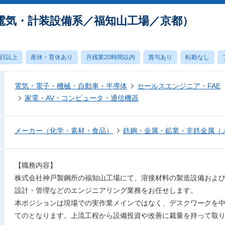
電気・計装設備系／福知山工場／京都）
0日以上
産休・育休あり
月残業20時間以内
賞与あり
転勤なし
電気・電子・機械・自動車・半導体
セールスエンジニア・FAE
家電・AV・コンピュータ・通信機器
メーカー（化学・素材・食品）
鉄鋼・金属・鉱業・非鉄金属（
【職務内容】
株式会社神戸製鋼所の福知山工場にて、溶接材料の製造設備およ
設計・管理などのエンジニアリング業務をお任せします。
本ポジションは現場での実作業メインではなく、デスクワークを
てのとなります。上流工程から設備投資や改善に裁量を持って取