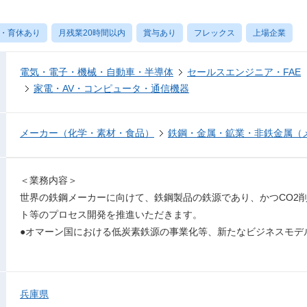
・育休あり
月残業20時間以内
賞与あり
フレックス
上場企業
電気・電子・機械・自動車・半導体
セールスエンジニア・FAE
家電・AV・コンピュータ・通信機器
メーカー（化学・素材・食品）
鉄鋼・金属・鉱業・非鉄金属（
＜業務内容＞
世界の鉄鋼メーカーに向けて、鉄鋼製品の鉄源であり、かつCO2
ト等のプロセス開発を推進いただきます。
●オマーン国における低炭素鉄源の事業化等、新たなビジネスモデ
兵庫県