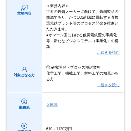
＜業務内容＞
世界の鉄鋼メーカーに向けて、鉄鋼製品の
業務内容
鉄源であり、かつCO2削減に貢献する直接
還元鉄プラント等のプロセス開発を推進い
ただきます。
●オマーン国における低炭素鉄源の事業化
等、新たなビジネスモデル（事業化）の構
築
…続きを読む
① 研究開発・プロセス検討業務
化学工学、機械工学、材料工学の知見があ
対象となる方
る方
…続きを読む
兵庫県
勤務地
610～1120万円