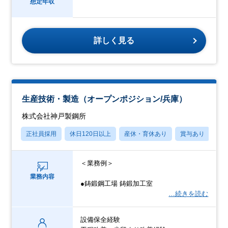
想定年収
詳しく見る
生産技術・製造（オープンポジション/兵庫）
株式会社神戸製鋼所
正社員採用
休日120日以上
産休・育休あり
賞与あり
学
＜業務例＞
業務内容
●鋳鍛鋼工場 鋳鍛加工室
…続きを読む
設備保全経験