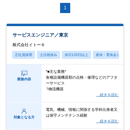
1
サービスエンジニア／東京
株式会社イトーキ
正社員採用
土日祝休み
休日120日以上
産休・育休あり
*■主な業務*
各種設備機器類の点検・修理などのアフタ
業務内容
ーサービス
└物流機器
…続きを読む
電気、機械、情報に関係する学科出身者又
は保守メンテナンス経験
対象となる方
…続きを読む