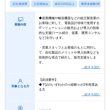
正社員採用
土日祝休み
休日120日以上
業界未経験OK
産
◆産業機械や輸送機器などの組立製造業の
お客様に対して、電装設計領域で使用する
業務内容
ITソリューションの販売および導入の技術
的な支援(ツール紹介、提案、運用コンサル
など)を行います。
・営業スタッフとお客様のもとに同行し
て、自社製品のメリットや導入効果などを
技術的な視点で紹介し、販売支援をしま
す。
…続きを読む
【必須要件】
◆下記のいずれかの≪経験≫が2年程度あ
対象となる方
る方
…続きを読む