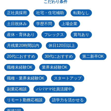
こだわり条件
正社員採用
社宅・住宅補助
転勤なし
土日祝休み
学歴不問
上場企業
産休・育休あり
フレックス
賞与あり
月残業20時間以内
休日120日以上
20代におすすめ
30代におすすめ
第二新卒OK
職種未経験OK
業界未経験OK
職種・業界未経験OK
スタートアップ
副業応相談
パパママ社員活躍中
リモート勤務応相談
語学力を活かせる
面接1回