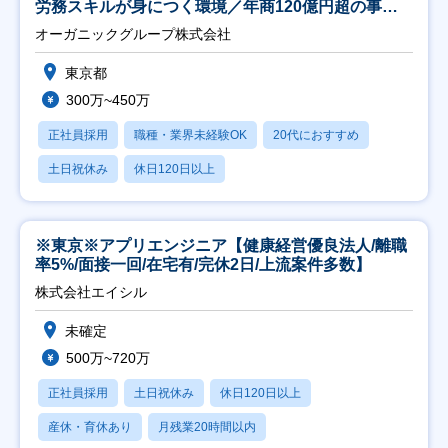
労務スキルが身につく環境／年商120億円超の事業
会社】
オーガニックグループ株式会社
東京都
300万~450万
正社員採用
職種・業界未経験OK
20代におすすめ
土日祝休み
休日120日以上
※東京※アプリエンジニア【健康経営優良法人/離職
率5%/面接一回/在宅有/完休2日/上流案件多数】
株式会社エイシル
未確定
500万~720万
正社員採用
土日祝休み
休日120日以上
産休・育休あり
月残業20時間以内