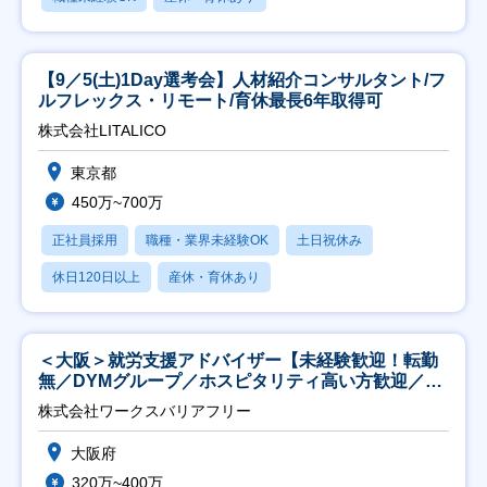
【9／5(土)1Day選考会】人材紹介コンサルタント/フ
ルフレックス・リモート/育休最長6年取得可
株式会社LITALICO
東京都
450万~700万
正社員採用
職種・業界未経験OK
土日祝休み
休日120日以上
産休・育休あり
＜大阪＞就労支援アドバイザー【未経験歓迎！転勤
無／DYMグループ／ホスピタリティ高い方歓迎／土
日祝】
株式会社ワークスバリアフリー
大阪府
320万~400万