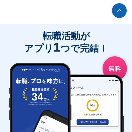
転職活動が
1
アプリ
つで完結！