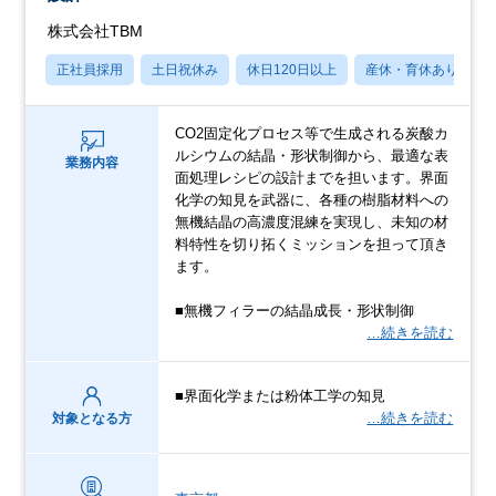
株式会社TBM
正社員採用
土日祝休み
休日120日以上
産休・育休あり
CO2固定化プロセス等で生成される炭酸カ
ルシウムの結晶・形状制御から、最適な表
業務内容
面処理レシピの設計までを担います。界面
化学の知見を武器に、各種の樹脂材料への
無機結晶の高濃度混練を実現し、未知の材
料特性を切り拓くミッションを担って頂き
ます。
■無機フィラーの結晶成長・形状制御
…続きを読む
■界面化学または粉体工学の知見
…続きを読む
対象となる方