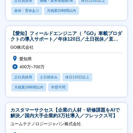
正社員採用
職種・業界未経験OK
休日120日以上
産休・育休あり
月残業20時間以内
【愛知】フィールドエンジニア（『GO』車載プロダ
クトの導入サポート／年休120日／土日祝休／直行
直帰
GO株式会社
愛知県
400万~700万
正社員採用
土日祝休み
休日120日以上
月残業20時間以内
学歴不問
カスタマーサクセス【企業の人材・研修課題をAIで
解決／国内大手企業約3万社導入／フレックス可】
ユームテクノロジージャパン株式会社