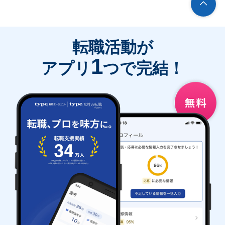
転職活動が
1
アプリ
つで完結！