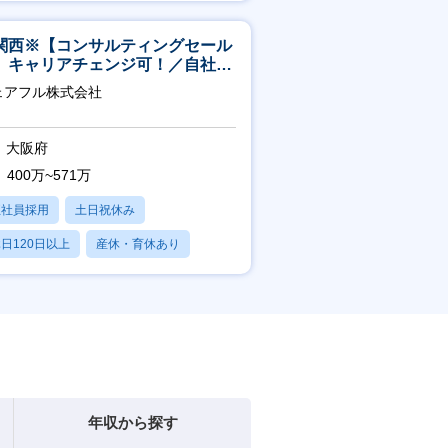
産休・育休あり
関西※【コンサルティングセール
】キャリアチェンジ可！／自社サ
ビス『シェアフル』の営業
ェアフル株式会社
大阪府
400万~571万
正社員採用
土日祝休み
日120日以上
産休・育休あり
賞与あり
年収から探す