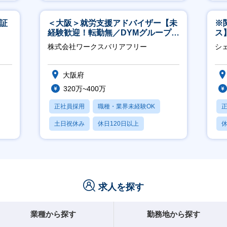
産休・育休あり
東証
＜大阪＞就労支援アドバイザー【未
※
経験歓迎！転勤無／DYMグループ／
ス
ホスピタリティ高い方歓迎／土日
ー
株式会社ワークスバリアフリー
シ
祝】
大阪府
320万~400万
正社員採用
職種・業界未経験OK
土日祝休み
休日120日以上
休
産休・育休あり
求人を探す
業種から探す
勤務地から探す