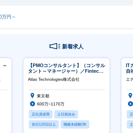
00万円～
新着求人
 ～
【PMOコンサルタント】（コンサル
I
タント～マネージャー）／Fintech
自
領域／設立5年弱で上場
に
社
Atlas Technologies株式会社
エ
東京都
600万~1170万
正社員採用
土日祝休み
休日120日以上
職種未経験OK