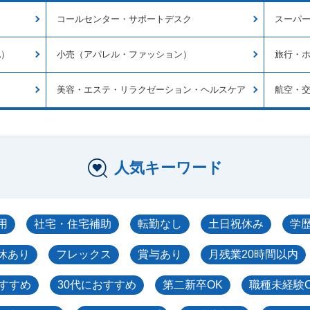
コールセンター・サポートデスク
スーパー
他）
小売（アパレル・ファッション）
旅行・
美容・エステ・リラクゼーション・ヘルスケア
航空・
人気キーワード
用
社宅・住宅補助
転勤なし
土日祝休み
学
休あり
フレックス
賞与あり
月残業20時間以内
おすすめ
30代におすすめ
第二新卒OK
職種未経験