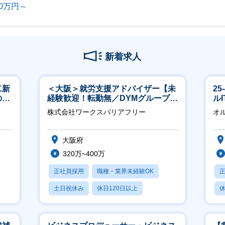
00万円～
新着求人
二新
＜大阪＞就労支援アドバイザー【未
2
のマ
経験歓迎！転勤無／DYMグループ／
ル
修充
ホスピタリティ高い方歓迎／土日
株式会社ワークスバリアフリー
オ
祝】
大阪府
320万~400万
正社員採用
職種・業界未経験OK
土日祝休み
休日120日以上
休
産休・育休あり
月