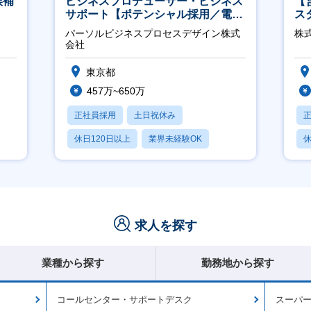
候補
ビジネスプロデューサー・ビジネス
【
サポート【ポテンシャル採用／電
ス
力・ガス等の民間向けプロジェクト
パーソルビジネスプロセスデザイン株式
株
推進】
会社
東京都
457万~650万
正社員採用
土日祝休み
休日120日以上
業界未経験OK
休
産休・育休あり
求人を探す
業種から探す
勤務地から探す
コールセンター・サポートデスク
スーパー