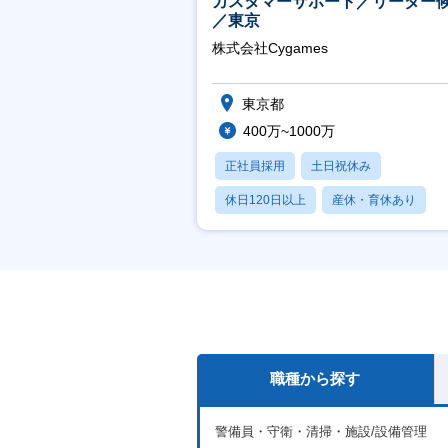
カスタマーサポート／リーダー
／東京
株式会社Cygames
東京都
400万~1000万
正社員採用
土日祝休み
休日120日以上
産休・育休あり
月残業20時間以内
職種から探す
警備員・守衛・清掃・施設/設備管理