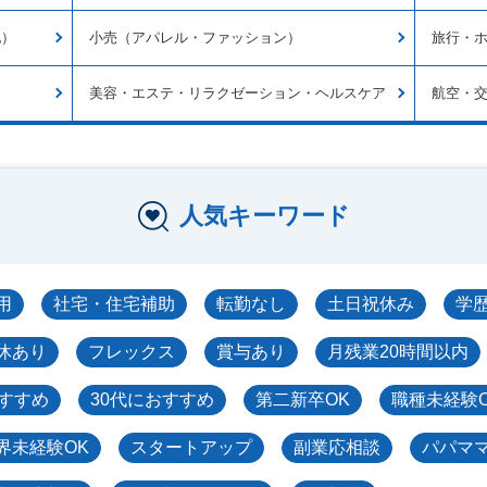
他）
小売（アパレル・ファッション）
旅行・
美容・エステ・リラクゼーション・ヘルスケア
航空・
人気キーワード
用
社宅・住宅補助
転勤なし
土日祝休み
学
休あり
フレックス
賞与あり
月残業20時間以内
おすすめ
30代におすすめ
第二新卒OK
職種未経験
界未経験OK
スタートアップ
副業応相談
パパマ