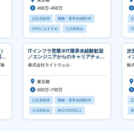
東京都
400万~450万
正社員採用
職種・業界未経験OK
20代におすすめ
土日祝休み
2
休日120日以上
休
ド）
ITインフラ営業※IT業界未経験歓迎
次
週
／エンジニアからのキャリアチェン
ィ
ジ可※【週3～4日リモート可能】
ブ株
株式会社ライトウェル
株
東京都
600万~730万
正社員採用
職種・業界未経験OK
土日祝休み
休日120日以上
休
月残業20時間以内