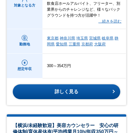
飲食店ホールアルバイト、フリーター、別
対象となる方
業界からのチャレンジなど、様々なバック
グラウンドを持つ方が活躍中！
…続きを読む
東京都
神奈川県
埼玉県
宮城県
岐阜県
静
岡県
愛知県
三重県
京都府
大阪府
勤務地
300～354万円
想定年収
詳しく見る
【横浜/未経験歓迎】美容カウンセラー 安心の研
修体制/育休産休有/平均残業月10h/年収350万円～