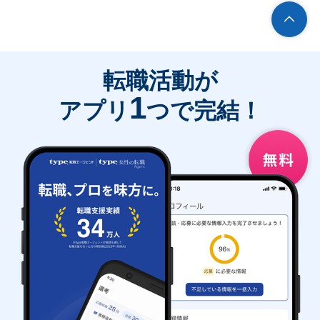
転職活動が
1
アプリ
つで完結！