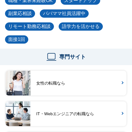
職種・業界未経験OK
スタートアップ
副業応相談
パパママ社員活躍中
リモート勤務応相談
語学力を活かせる
面接1回
専門サイト
女性の転職なら
IT・Webエンジニアの転職なら