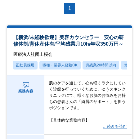
1
【横浜/未経験歓迎】美容カウンセラー 安心の研
修体制/育休産休有/平均残業月10h/年収350万円～
医療法人社団上桜会
正社員採用
職種・業界未経験OK
月残業20時間以内
賞与あ
肌のケアを通して、心も軽くラクにしてい
く診療を行っていくために、ゆうスキンク
業務内容
リニックにて、様々なお肌のお悩みをお持
ちの患者さんの「綺麗のサポート」を担う
ポジションです。
【具体的な業務内容】
…続きを読む