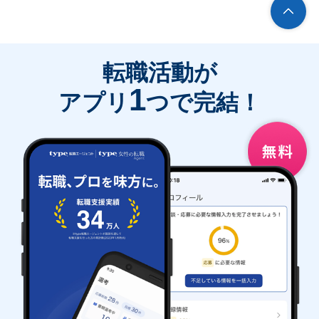
転職活動が
1
アプリ
つで完結！