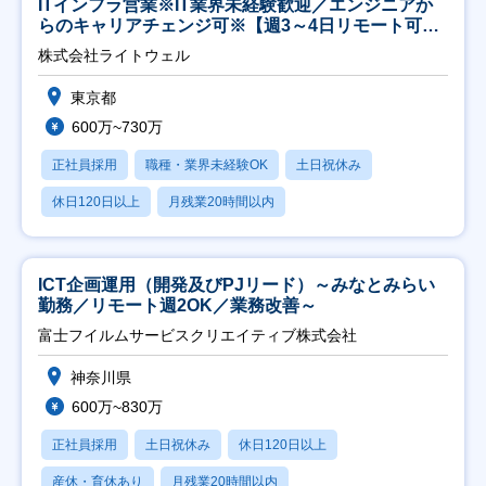
ITインフラ営業※IT業界未経験歓迎／エンジニアか
らのキャリアチェンジ可※【週3～4日リモート可
能】
株式会社ライトウェル
東京都
600万~730万
正社員採用
職種・業界未経験OK
土日祝休み
休日120日以上
月残業20時間以内
ICT企画運用（開発及びPJリード）～みなとみらい
勤務／リモート週2OK／業務改善～
富士フイルムサービスクリエイティブ株式会社
神奈川県
600万~830万
正社員採用
土日祝休み
休日120日以上
産休・育休あり
月残業20時間以内