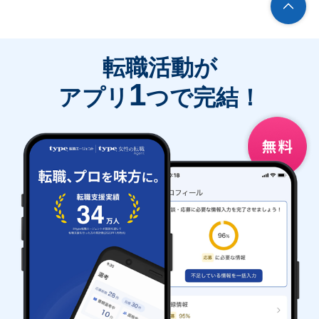
転職活動が
1
アプリ
つで完結！