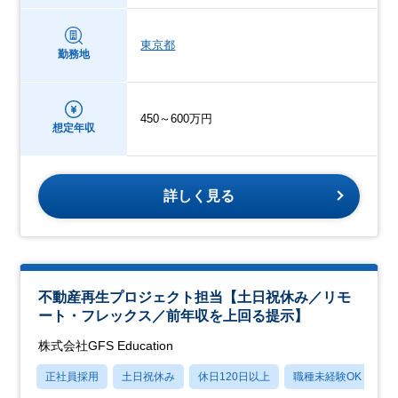
東京都
勤務地
450～600万円
想定年収
詳しく見る
不動産再生プロジェクト担当【土日祝休み／リモ
ート・フレックス／前年収を上回る提示】
株式会社GFS Education
正社員採用
土日祝休み
休日120日以上
職種未経験OK
産