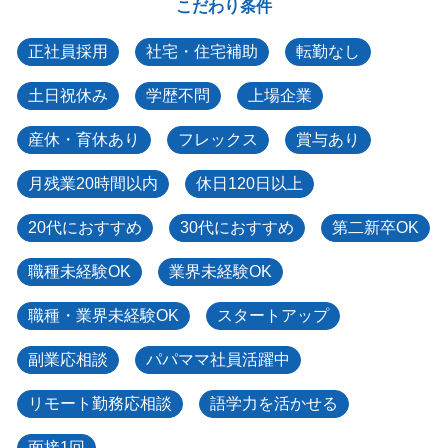
こだわり条件
正社員採用
社宅・住宅補助
転勤なし
土日祝休み
学歴不問
上場企業
産休・育休あり
フレックス
賞与あり
月残業20時間以内
休日120日以上
20代におすすめ
30代におすすめ
第二新卒OK
職種未経験OK
業界未経験OK
職種・業界未経験OK
スタートアップ
副業応相談
パパママ社員活躍中
リモート勤務応相談
語学力を活かせる
面接1回