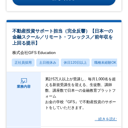
不動産投資サポート担当（完全反響）【日本一の
金融スクール／リモート・フレックス／前年収を
上回る提示】
株式会社GFS Education
正社員採用
土日祝休み
休日120日以上
職種未経験OK
産
累計5万人以上が受講し、毎月1,000名を超
える新規受講生を迎える、生徒数、講師
業務内容
数、講座数で日本一の金融教育プラットフ
ォーム
お金の学校『GFS』で不動産投資のサポー
トをしていただきます。
…続きを読む