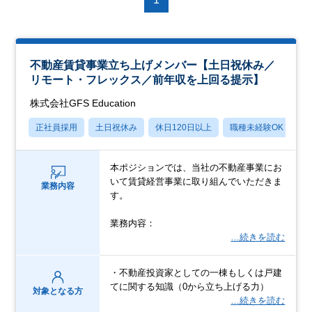
不動産賃貸事業立ち上げメンバー【土日祝休み／
リモート・フレックス／前年収を上回る提示】
株式会社GFS Education
正社員採用
土日祝休み
休日120日以上
職種未経験OK
産
本ポジションでは、当社の不動産事業にお
いて賃貸経営事業に取り組んでいただきま
業務内容
す。
業務内容：
…続きを読む
・不動産投資家としての一棟もしくは戸建
てに関する知識（0から立ち上げる力）
対象となる方
…続きを読む