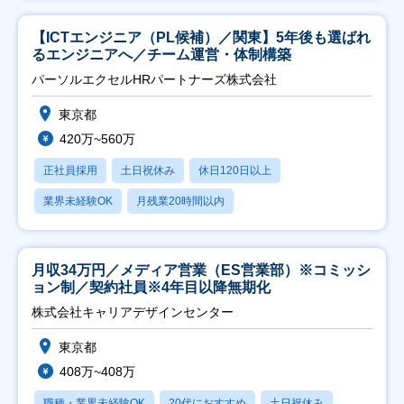
【ICTエンジニア（PL候補）／関東】5年後も選ばれ
るエンジニアへ／チーム運営・体制構築
パーソルエクセルHRパートナーズ株式会社
東京都
420万~560万
正社員採用
土日祝休み
休日120日以上
業界未経験OK
月残業20時間以内
月収34万円／メディア営業（ES営業部）※コミッシ
ョン制／契約社員※4年目以降無期化
株式会社キャリアデザインセンター
東京都
408万~408万
職種・業界未経験OK
20代におすすめ
土日祝休み