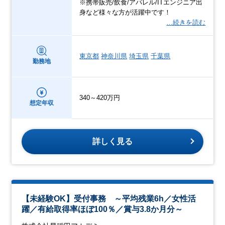
※携帯販売/飲食/アパレル/ITエンジニア出
身など様々な方が活躍中です！
…続きを読む
東京都
神奈川県
埼玉県
千葉県
勤務地
340～420万円
想定年収
詳しく見る
【未経験OK】受付事務 ～平均残業6h／女性活
躍／有給取得率ほぼ100％／賞与3.8か月分～