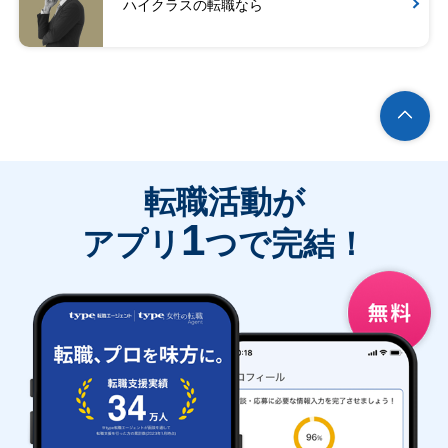
ハイクラスの転職なら
転職活動が
1
アプリ
つで完結！