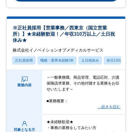
※正社員採用【営業事務／西東京（国立営業
所）】★未経験歓迎！／年収310万以上／土日祝
休み★
株式会社イノベイションオブメディカルサービス
正社員採用
職種・業界未経験OK
土日祝休み
休日120日以上
～一般事務職、商品管理、電話応対、介護
保険請求業務、その他付随する業務をお任
業務内容
せいたします～
■業務概要：
…続きを読む
★未経験歓迎★
・事務の業務をしてみたい方
対象となる方