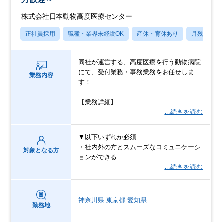
株式会社日本動物高度医療センター
正社員採用
職種・業界未経験OK
産休・育休あり
月残業20
同社が運営する、高度医療を行う動物病院
にて、受付業務・事務業務をお任せしま
業務内容
す！
【業務詳細】
…続きを読む
▼以下いずれか必須
・社内外の方とスムーズなコミュニケーシ
対象となる方
ョンができる
…続きを読む
神奈川県
東京都
愛知県
勤務地