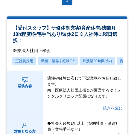
【受付スタッフ】研修体制充実/育産休有/残業月
10h程度/住宅手当あり/週休2日※入社時に曜日選
択！
医療法人社団上桜会
正社員採用
職種・業界未経験OK
月残業20時間以内
賞与あ
適性や経験に応じて下記業務をお任せ致し
ます。
業務内容
尚、医療法人社団上桜会が運営するゆうメ
ンタルクリニック配属になります。
…続きを読む
◆社会人経験1年以上（契約社員・派遣社
員・業務委託など）
対象となる方