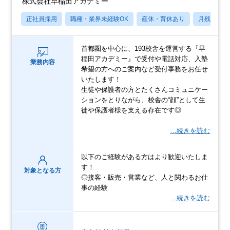
株式会社早稲田アカデミー
正社員採用
職種・業界未経験OK
産休・育休あり
月残業20
首都圏を中心に、193校舎を運営する『早
稲田アカデミー』で受付や電話対応、入塾
業務内容
希望の方へのご案内など受付事務をお任せ
いたします！
生徒や保護者の方とたくさんコミュニケー
ションをとりながら、校舎の“顔”として生
徒や保護者様を支える存在です◎
…続きを読む
以下のご経験がある方はより歓迎いたしま
す！
対象となる方
◎接客・販売・営業など、人と関わるお仕
事の経験
…続きを読む