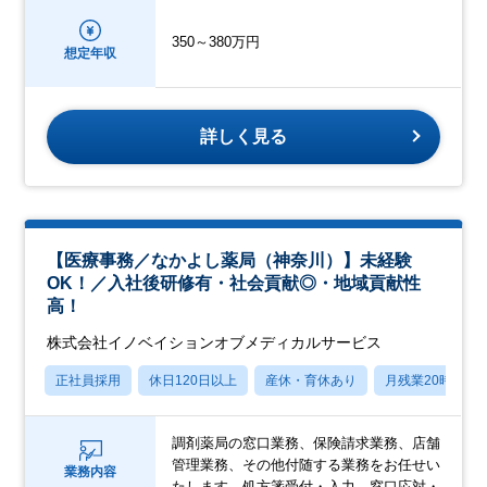
350～380万円
想定年収
詳しく見る
【医療事務／なかよし薬局（神奈川）】未経験
OK！／入社後研修有・社会貢献◎・地域貢献性
高！
株式会社イノベイションオブメディカルサービス
正社員採用
休日120日以上
産休・育休あり
月残業20時間以
調剤薬局の窓口業務、保険請求業務、店舗
管理業務、その他付随する業務をお任せい
業務内容
たします。処方箋受付・入力、窓口応対・