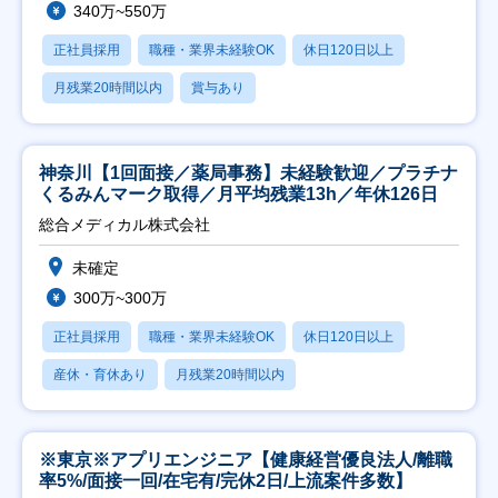
340万~550万
正社員採用
職種・業界未経験OK
休日120日以上
月残業20時間以内
賞与あり
神奈川【1回面接／薬局事務】未経験歓迎／プラチナ
くるみんマーク取得／月平均残業13h／年休126日
総合メディカル株式会社
未確定
300万~300万
正社員採用
職種・業界未経験OK
休日120日以上
産休・育休あり
月残業20時間以内
※東京※アプリエンジニア【健康経営優良法人/離職
率5%/面接一回/在宅有/完休2日/上流案件多数】