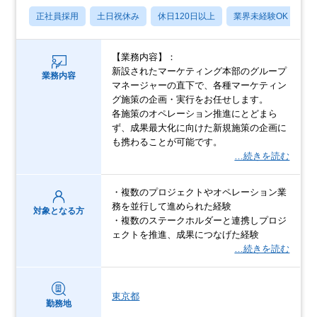
正社員採用
土日祝休み
休日120日以上
業界未経験OK
月
【業務内容】：
新設されたマーケティング本部のグループ
業務内容
マネージャーの直下で、各種マーケティン
グ施策の企画・実行をお任せします。
各施策のオペレーション推進にとどまら
ず、成果最大化に向けた新規施策の企画に
も携わることが可能です。
…続きを読む
・複数のプロジェクトやオペレーション業
務を並行して進められた経験
対象となる方
・複数のステークホルダーと連携しプロジ
ェクトを推進、成果につなげた経験
…続きを読む
東京都
勤務地