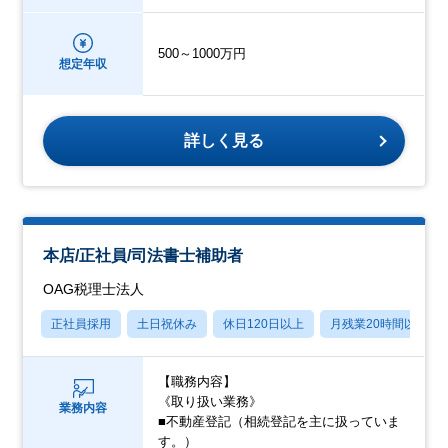
500～1000万円
想定年収
詳しく見る
本店/正社員/司法書士補助者
OAG税理士法人
正社員採用
土日祝休み
休日120日以上
月残業20時間以内
【職務内容】
《取り扱い業務》
業務内容
■不動産登記（相続登記を主に扱っていま
す。）