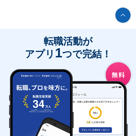
転職活動が
1
アプリ
つで完結！