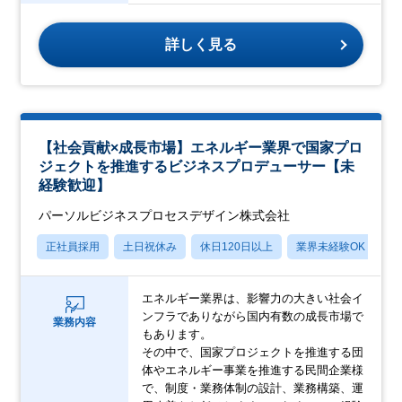
詳しく見る
【社会貢献×成長市場】エネルギー業界で国家プロ
ジェクトを推進するビジネスプロデューサー【未
経験歓迎】
パーソルビジネスプロセスデザイン株式会社
正社員採用
土日祝休み
休日120日以上
業界未経験OK
産
エネルギー業界は、影響力の大きい社会イ
ンフラでありながら国内有数の成長市場で
業務内容
もあります。
その中で、国家プロジェクトを推進する団
体やエネルギー事業を推進する民間企業様
で、制度・業務体制の設計、業務構築、運