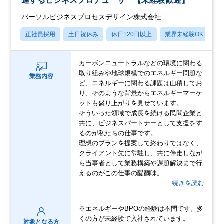
進するビジネスプロデューサー【未経験歓迎】
パーソルビジネスプロセスデザイン株式会社
正社員採用
土日祝休み
休日120日以上
業界未経験OK
産
カーボンニュートラルなどの環境に関わる
取り組みや地球規模でのエネルギー問題な
業務内容
ど、エネルギーに関わる課題は山積してお
り、そのような背景からエネルギーマーケ
ットも盛り上がりを見せています。
そういった領域で成長を続ける民間企業と
共に、ビジネスパートナーとして支援をす
るのが私たちの仕事です。
理想のプランを提案して終わりではなく、
クライアント先に常駐し、共に伴走しなが
ら当事者として業務構築や課題解決まで行
えるのがこの仕事の醍醐味。
…続きを読む
※エネルギーやBPOの経験は不問です。多
くの方が未経験で入社されています。
対象となる方