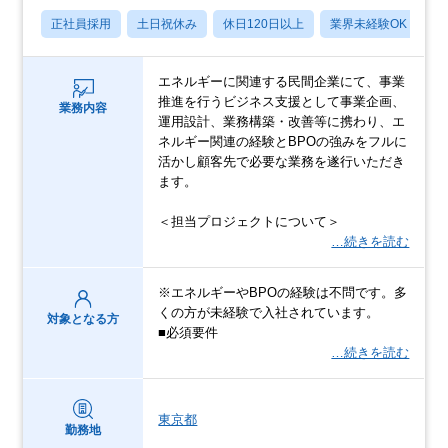
正社員採用
土日祝休み
休日120日以上
業界未経験OK
産
エネルギーに関連する民間企業にて、事業
推進を行うビジネス支援として事業企画、
業務内容
運用設計、業務構築・改善等に携わり、エ
ネルギー関連の経験とBPOの強みをフルに
活かし顧客先で必要な業務を遂行いただき
ます。
＜担当プロジェクトについて＞
…続きを読む
※エネルギーやBPOの経験は不問です。多
くの方が未経験で入社されています。
対象となる方
■必須要件
…続きを読む
東京都
勤務地