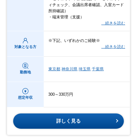
ィチェック、会議出席者確認、入室カード
所持確認）
・端末管理（支援）
…続きを読む
※下記、いずれかのご経験※
…続きを読む
対象となる方
東京都
神奈川県
埼玉県
千葉県
勤務地
300～330万円
想定年収
詳しく見る