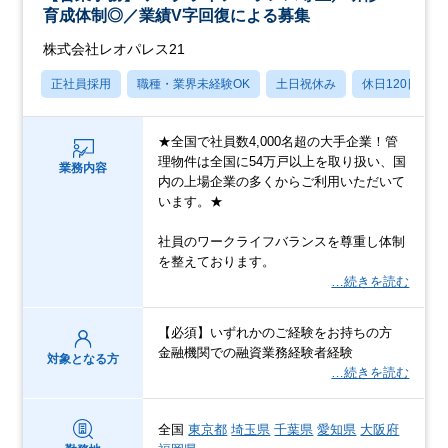
育成体制◎／業績V字回復による募集
株式会社レオパレス21
正社員採用
職種・業界未経験OK
土日祝休み
休日120日以上
★全国で社員数4,000名超の大手企業！管
理物件は全国に54万戸以上を取り扱い、国
業務内容
内の上場企業の多くからご利用いただいて
います。★
社員のワークライフバランスを尊重し体制
を整えております。
…続きを読む
【必須】いずれかのご経験をお持ちの方
金融機関での融資業務経験者経験
対象となる方
…続きを読む
全国
東京都
埼玉県
千葉県
愛知県
大阪府