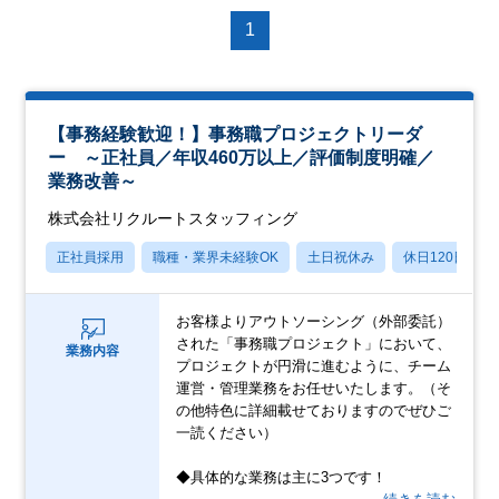
1
【事務経験歓迎！】事務職プロジェクトリーダ
ー ～正社員／年収460万以上／評価制度明確／
業務改善～
株式会社リクルートスタッフィング
正社員採用
職種・業界未経験OK
土日祝休み
休日120日以上
お客様よりアウトソーシング（外部委託）
された「事務職プロジェクト」において、
業務内容
プロジェクトが円滑に進むように、チーム
運営・管理業務をお任せいたします。（そ
の他特色に詳細載せておりますのでぜひご
一読ください）
◆具体的な業務は主に3つです！