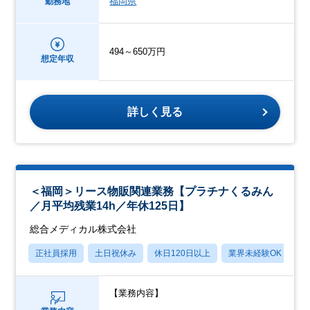
福岡県
勤務地
494～650万円
想定年収
詳しく見る
＜福岡＞リース物販関連業務【プラチナくるみん
／月平均残業14h／年休125日】
総合メディカル株式会社
正社員採用
土日祝休み
休日120日以上
業界未経験OK
産
【業務内容】