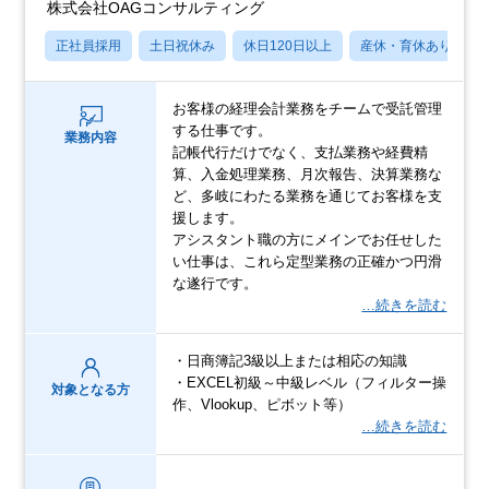
株式会社OAGコンサルティング
正社員採用
土日祝休み
休日120日以上
産休・育休あり
お客様の経理会計業務をチームで受託管理
する仕事です。
業務内容
記帳代行だけでなく、支払業務や経費精
算、入金処理業務、月次報告、決算業務な
ど、多岐にわたる業務を通じてお客様を支
援します。
アシスタント職の方にメインでお任せした
い仕事は、これら定型業務の正確かつ円滑
な遂行です。
…続きを読む
・日商簿記3級以上または相応の知識
・EXCEL初級～中級レベル（フィルター操
対象となる方
作、Vlookup、ピボット等）
…続きを読む