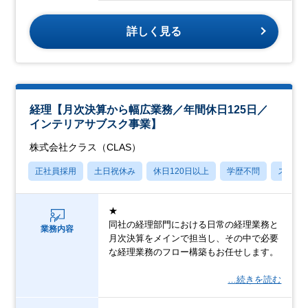
詳しく見る
経理【月次決算から幅広業務／年間休日125日／
インテリアサブスク事業】
株式会社クラス（CLAS）
正社員採用
土日祝休み
休日120日以上
学歴不問
スター
★
同社の経理部門における日常の経理業務と
業務内容
月次決算をメインで担当し、その中で必要
な経理業務のフロー構築もお任せします。
…続きを読む