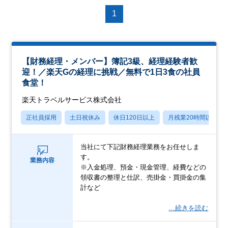
1
【財務経理・メンバー】簿記3級、経理経験者歓
迎！／楽天Gの経理に挑戦／無料で1日3食の社員
食堂！
楽天トラベルサービス株式会社
正社員採用
土日祝休み
休日120日以上
月残業20時間以内
当社にて下記財務経理業務をお任せしま
す。
業務内容
※入金処理、預金・現金管理、経費などの
領収書の整理と仕訳、売掛金・買掛金の集
計など
…続きを読む