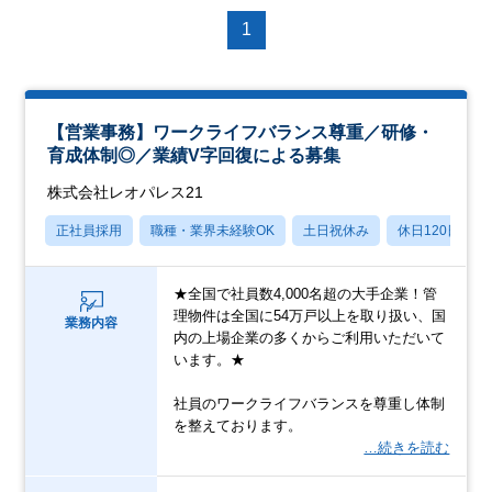
1
【営業事務】ワークライフバランス尊重／研修・
育成体制◎／業績V字回復による募集
株式会社レオパレス21
正社員採用
職種・業界未経験OK
土日祝休み
休日120日以上
★全国で社員数4,000名超の大手企業！管
理物件は全国に54万戸以上を取り扱い、国
業務内容
内の上場企業の多くからご利用いただいて
います。★
社員のワークライフバランスを尊重し体制
を整えております。
…続きを読む