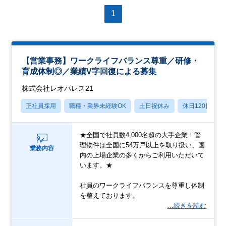
1
【営業事務】ワークライフバランス尊重／研修・
育成体制◎／業績V字回復による募集
株式会社レオパレス21
正社員採用
職種・業界未経験OK
土日祝休み
休日120日以上
★全国で社員数4,000名超の大手企業！管
理物件は全国に54万戸以上を取り扱い、国
業務内容
内の上場企業の多くからご利用いただいて
います。★
社員のワークライフバランスを尊重し体制
を整えております。
…続きを読む