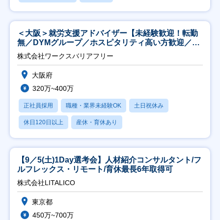
＜大阪＞就労支援アドバイザー【未経験歓迎！転勤
無／DYMグループ／ホスピタリティ高い方歓迎／土
日祝】
株式会社ワークスバリアフリー
大阪府
320万~400万
正社員採用
職種・業界未経験OK
土日祝休み
休日120日以上
産休・育休あり
【9／5(土)1Day選考会】人材紹介コンサルタント/フ
ルフレックス・リモート/育休最長6年取得可
株式会社LITALICO
東京都
450万~700万