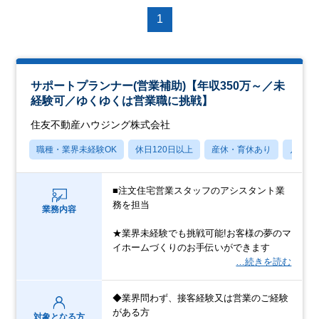
1
サポートプランナー(営業補助)【年収350万～／未
経験可／ゆくゆくは営業職に挑戦】
住友不動産ハウジング株式会社
職種・業界未経験OK
休日120日以上
産休・育休あり
月残業
■注文住宅営業スタッフのアシスタント業
務を担当
業務内容
★業界未経験でも挑戦可能!お客様の夢のマ
イホームづくりのお手伝いができます
…続きを読む
◆業界問わず、接客経験又は営業のご経験
がある方
対象となる方