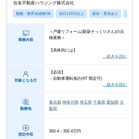
住友不動産ハウジング株式会社
職種・業界未経験OK
休日120日以上
産休・育休あり
月残業
＜戸建リフォーム(新築そっくりさん)の点
検業務＞
業務内容
【具体的には】
…続きを読む
【必須】
・自動車運転免許(AT 限定可)
対象となる方
…続きを読む
東京都
神奈川県
埼玉県
千葉県
愛知県
大
阪府
勤務地
350.4～350.4万円
想定年収