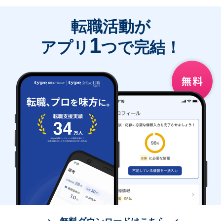
転職活動が
1
アプリ
つで完結！