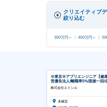
クリエイティブデ
絞り込む
300万円～
400万円～
5
※東京※アプリエンジニア【健
営優良法人/離職率5%/面接一回/
有/完休2日/上流案件多数】
株式会社エイシル
未確定