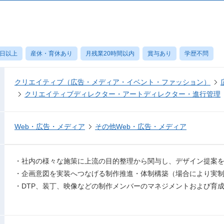
0日以上
産休・育休あり
月残業20時間以内
賞与あり
学歴不問
クリエイティブ（広告・メディア・イベント・ファッション）
クリエイティブディレクター・アートディレクター・進行管理
Web・広告・メディア
その他Web・広告・メディア
・社内の様々な施策に上流の目的整理から関与し、デザイン提案
・企画意図を実装へつなげる制作推進・体制構築（場合により実
・DTP、装丁、映像などの制作メンバーのマネジメントおよび育