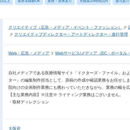
0日以上
業界未経験OK
産休・育休あり
月残業20時間以内
賞与あり
クリエイティブ（広告・メディア・イベント・ファッション）
クリエイティブディレクター・アートディレクター・進行管理
Web・広告・メディア
Webサービス/メディア（EC・ポータル
自社メディアである医療情報サイト「ドクターズ・ファイル」お
ター』の編集制作担当として、原稿の作成や確認業務をお任せし
院向けの企画制作業務にも携わっていただきながら、業務の幅を
【主な業務内容】※注意※ ライティング業務はございません。
・取材ディレクション
大阪府