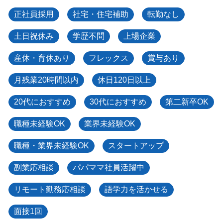
正社員採用
社宅・住宅補助
転勤なし
土日祝休み
学歴不問
上場企業
産休・育休あり
フレックス
賞与あり
月残業20時間以内
休日120日以上
20代におすすめ
30代におすすめ
第二新卒OK
職種未経験OK
業界未経験OK
職種・業界未経験OK
スタートアップ
副業応相談
パパママ社員活躍中
リモート勤務応相談
語学力を活かせる
面接1回