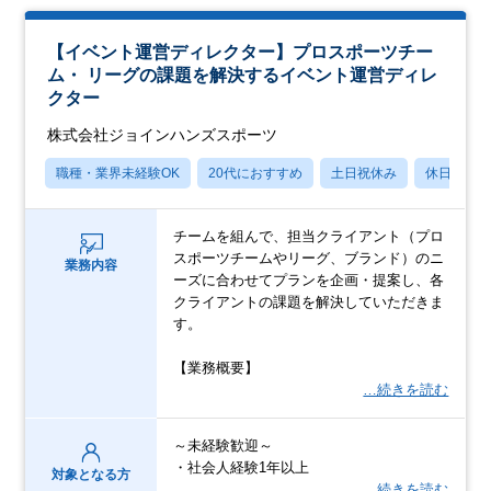
【イベント運営ディレクター】プロスポーツチー
ム・ リーグの課題を解決するイベント運営ディレ
クター
株式会社ジョインハンズスポーツ
職種・業界未経験OK
20代におすすめ
土日祝休み
休日120
チームを組んで、担当クライアント（プロ
スポーツチームやリーグ、ブランド）のニ
業務内容
ーズに合わせてプランを企画・提案し、各
クライアントの課題を解決していただきま
す。
【業務概要】
…続きを読む
～未経験歓迎～
・社会人経験1年以上
対象となる方
…続きを読む