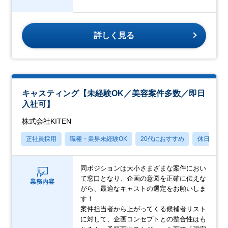
詳しく見る
キャスティング【未経験OK／美容案件多数／即日
入社可】
株式会社KITEN
正社員採用
職種・業界未経験OK
20代におすすめ
休日120
同ポジションは大小さまざまな案件におい
て窓口となり、企画の意図を正確に伝えな
業務内容
がら、最適なキャストの選定をお願いしま
す！
案件担当者から上がってくる候補者リスト
に対して、企画コンセプトとの整合性はも