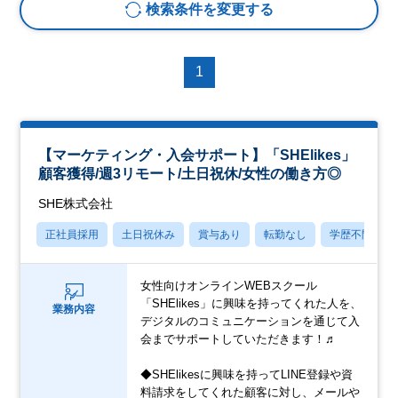
検索条件を変更する
1
【マーケティング・入会サポート】「SHElikes」
顧客獲得/週3リモート/土日祝休/女性の働き方◎
SHE株式会社
正社員採用
土日祝休み
賞与あり
転勤なし
学歴不問
女性向けオンラインWEBスクール
「SHElikes」に興味を持ってくれた人を、
業務内容
デジタルのコミュニケーションを通じて入
会までサポートしていただきます！♬
◆SHElikesに興味を持ってLINE登録や資
料請求をしてくれた顧客に対し、メールや