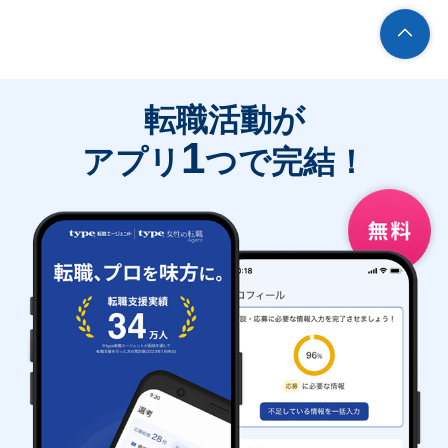
転職活動が
1
アプリ
つで完結！