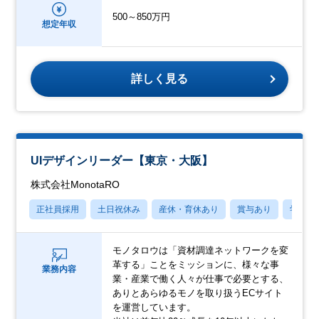
500～850万円
想定年収
詳しく見る
UIデザインリーダー【東京・大阪】
株式会社MonotaRO
正社員採用
土日祝休み
産休・育休あり
賞与あり
学歴不
モノタロウは「資材調達ネットワークを変
革する」ことをミッションに、様々な事
業務内容
業・産業で働く人々が仕事で必要とする、
ありとあらゆるモノを取り扱うECサイト
を運営しています。