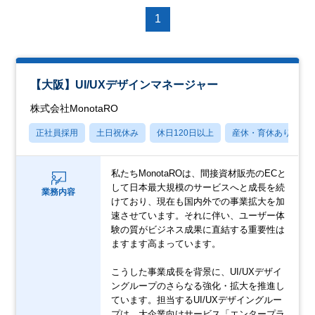
1
【大阪】UI/UXデザインマネージャー
株式会社MonotaRO
正社員採用
土日祝休み
休日120日以上
産休・育休あり
私たちMonotaROは、間接資材販売のECと
して日本最大規模のサービスへと成長を続
業務内容
けており、現在も国内外での事業拡大を加
速させています。それに伴い、ユーザー体
験の質がビジネス成果に直結する重要性は
ますます高まっています。
こうした事業成長を背景に、UI/UXデザイ
ングループのさらなる強化・拡大を推進し
ています。担当するUI/UXデザイングルー
プは、大企業向けサービス「エンタープラ