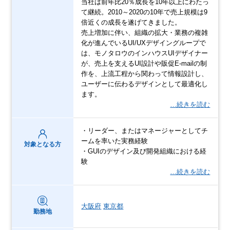
当社は前年比20％成長を10年以上にわたっ
て継続。2010～2020の10年で売上規模は9
倍近くの成長を遂げてきました。
売上増加に伴い、組織の拡大・業務の複雑
化が進んでいるUI/UXデザイングループで
は、モノタロウのインハウスUIデザイナー
が、売上を支えるUI設計や販促E-mailの制
作を、上流工程から関わって情報設計し、
ユーザーに伝わるデザインとして最適化し
ます。
…続きを読む
・リーダー、またはマネージャーとしてチ
ームを率いた実務経験
対象となる方
・GUIのデザイン及び開発組織における経
験
…続きを読む
大阪府
東京都
勤務地