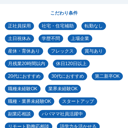
こだわり条件
正社員採用
社宅・住宅補助
転勤なし
土日祝休み
学歴不問
上場企業
産休・育休あり
フレックス
賞与あり
月残業20時間以内
休日120日以上
20代におすすめ
30代におすすめ
第二新卒OK
職種未経験OK
業界未経験OK
職種・業界未経験OK
スタートアップ
副業応相談
パパママ社員活躍中
リモート勤務応相談
語学力を活かせる