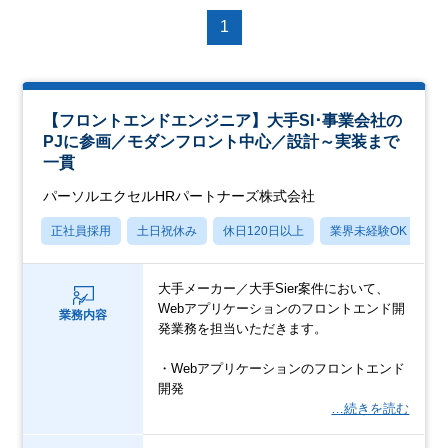
1
【フロントエンドエンジニア】大手SI･事業会社の
PJに参画／モダンフロント中心／設計～実装まで
一貫
パーソルエクセルHRパートナーズ株式会社
正社員採用
土日祝休み
休日120日以上
業界未経験OK
月
大手メーカー／大手Sier案件において、
Webアプリケーションのフロントエンド開
業務内容
発業務を担当いただきます。
・Webアプリケーションのフロントエンド
開発
…続きを読む