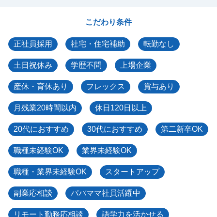
こだわり条件
正社員採用
社宅・住宅補助
転勤なし
土日祝休み
学歴不問
上場企業
産休・育休あり
フレックス
賞与あり
月残業20時間以内
休日120日以上
20代におすすめ
30代におすすめ
第二新卒OK
職種未経験OK
業界未経験OK
職種・業界未経験OK
スタートアップ
副業応相談
パパママ社員活躍中
リモート勤務応相談
語学力を活かせる