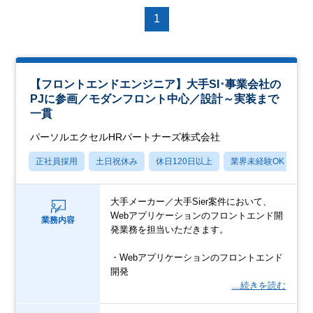
1
【フロントエンドエンジニア】大手SI･事業会社の
PJに参画／モダンフロント中心／設計～実装まで
一貫
パーソルエクセルHRパートナーズ株式会社
正社員採用
土日祝休み
休日120日以上
業界未経験OK
月
大手メーカー／大手Sier案件において、
Webアプリケーションのフロントエンド開
業務内容
発業務を担当いただきます。
・Webアプリケーションのフロントエンド
開発
…続きを読む