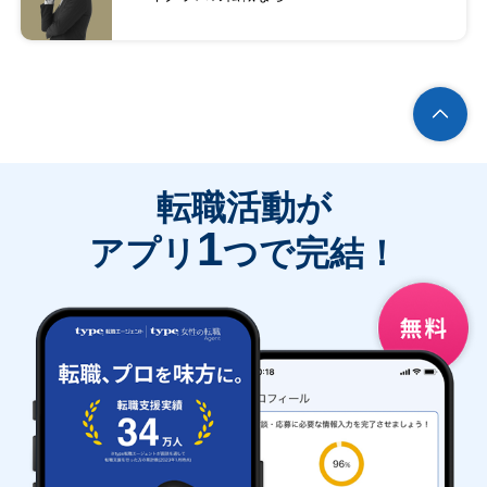
転職活動が
1
アプリ
つで完結！