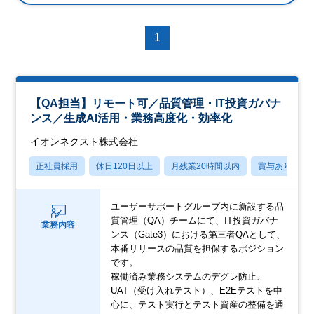
1
【QA担当】リモート可／品質管理・IT投資ガバナ
ンス／生成AI活用・業務高度化・効率化
イオンネクスト株式会社
正社員採用
休日120日以上
月残業20時間以内
賞与あり
ユーザーサポートグループ内に新設する品
質管理（QA）チームにて、IT投資ガバナ
業務内容
ンス（Gate3）における第三者QAとして、
本番リリースの品質を担保するポジション
です。
稼働済み業務システムのデグレ防止、
UAT（受け入れテスト）、E2Eテストを中
心に、テスト実行とテスト資産の整備を通