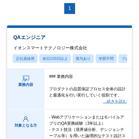
1
QAエンジニア
イオンスマートテクノロジー株式会社
正社員採用
休日120日以上
賞与あり
学歴不問
フレック
### 業務内容
業務内容
プロダクトの品質保証プロセス全体の設計
と最適化を⾏い実⾏していく役割です。
…続きを読む
- Webアプリケーションまたはモバイルア
プリのQA実務経験（3年以上）
対象となる方
- テスト技法（境界値分析、デシジョンテ
ーブル等）を用いた論理的なテスト設計ス