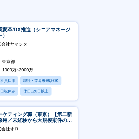
業変革/DX推進（シニアマネージ
ー）
式会社ヤマシタ
東京都
1000万~2000万
正社員採用
職種・業界未経験OK
土日祝休み
休日120日以上
産休・育休あり
ーケティング職（東京）【第二新
採用／未経験から大規模案件のマ
ケティングが経験できる／研修充
式会社オロ
】