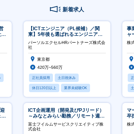
新着求人
営
【ICTエンジニア（PL候補）／関
事
社員
東】5年後も選ばれるエンジニアへ
ャ
／チーム運営・体制構築
パーソルエクセルHRパートナーズ株式会
株
社
東京都
420万~560万
め
正社員採用
土日祝休み
休日120日以上
業界未経験OK
月残業20時間以内
歓迎
ICT企画運用（開発及びPJリード）
マ
ェン
～みなとみらい勤務／リモート週
卒
】
2OK／業務改善～
ー
富士フイルムサービスクリエイティブ株
株
実
式会社