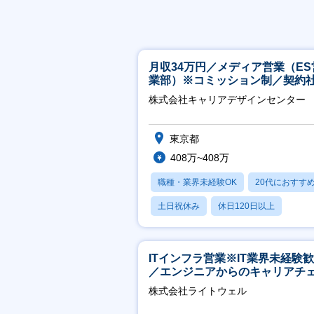
月収34万円／メディア営業（ES
業部）※コミッション制／契約
※4年目以降無期化
株式会社キャリアデザインセンター
東京都
408万~408万
職種・業界未経験OK
20代におすす
土日祝休み
休日120日以上
産休・育休あり
ITインフラ営業※IT業界未経験
／エンジニアからのキャリアチ
ジ可※【週3～4日リモート可能
株式会社ライトウェル