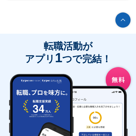
転職活動が
1
アプリ
つで完結！