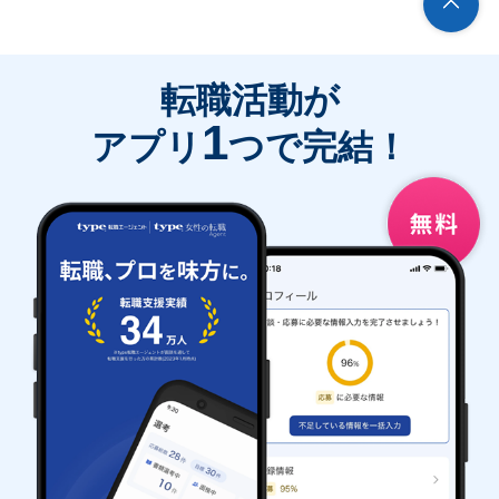
転職活動が
1
アプリ
つで完結！