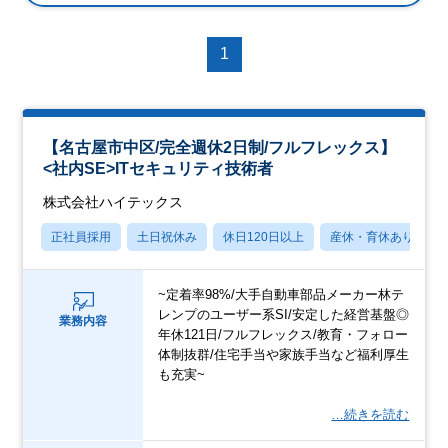
1
【名古屋市中区/完全週休2日制/フルフレックス】
<社内SE>ITセキュリティ技術者
株式会社ハイテックス
正社員採用
土日祝休み
休日120日以上
産休・育休あり
~定着率98%/大手自動車部品メーカー林テ
レンプのユーザー系SI/安定した経営基盤◎
業務内容
年休121日/フルフレックス/教育・フォロー
体制抜群/住宅手当や家族手当など福利厚生
も充実~
…続きを読む