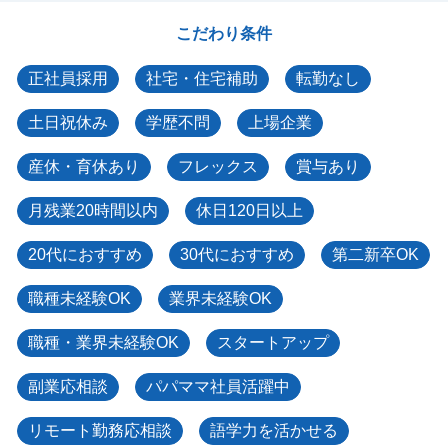
こだわり条件
正社員採用
社宅・住宅補助
転勤なし
土日祝休み
学歴不問
上場企業
産休・育休あり
フレックス
賞与あり
月残業20時間以内
休日120日以上
20代におすすめ
30代におすすめ
第二新卒OK
職種未経験OK
業界未経験OK
職種・業界未経験OK
スタートアップ
副業応相談
パパママ社員活躍中
リモート勤務応相談
語学力を活かせる