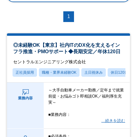
1
◎未経験OK【東京】社内ITのDX化を支えるイン
フラ推進・PMOサポート◆長期安定／年休120日
セントラルエンジニアリング株式会社
正社員採用
職種・業界未経験OK
土日祝休み
休日120日以上
～大手自動車メーカー勤務／定年まで就業
前提・お悩みゴト即相談OK／福利厚生充
業務内容
実～
■業務内容：
…続きを読む
■必須条件：