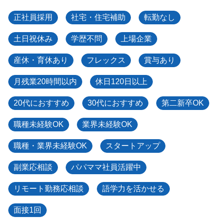
正社員採用
社宅・住宅補助
転勤なし
土日祝休み
学歴不問
上場企業
産休・育休あり
フレックス
賞与あり
月残業20時間以内
休日120日以上
20代におすすめ
30代におすすめ
第二新卒OK
職種未経験OK
業界未経験OK
職種・業界未経験OK
スタートアップ
副業応相談
パパママ社員活躍中
リモート勤務応相談
語学力を活かせる
面接1回